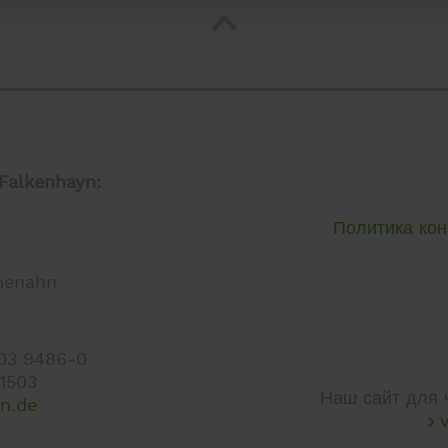
Falkenhayn:
Политика ко
henahn
403 9486-0
 1503
Наш сайт для 
en.de
v