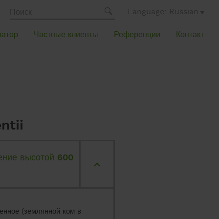
Language: Russian
ратор
Частные клиенты
Референции
Контакт
ntii
ение высотой 600
енное (землянной ком в