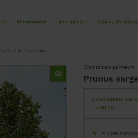
вки
Klimabäume
Предприятие
Дерево-Конфигу
Программа поставки
СОЛИТЕРНЫЕ РАСТЕНИЯ
солитерные растения
зонтичные формы
Солитерное растение
Prunus sarge
Деревья
Солитерные деревья
Солитерное раст
Хвойные растения
- 700 см
Фигурные стрижки
Элементы живой изгороди
Кустарники и растения для изгороди
6 x раз пересаж