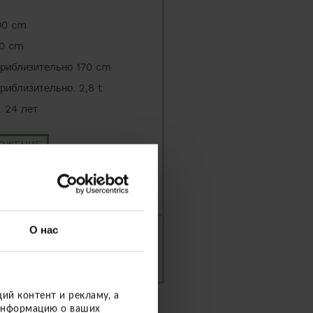
00 cm
00 cm
приблизительно 170 cm
риблизительно. 2,8 t
. 24 лет
ЛОЖЕНИЕ
АМЕТОК
О нас
ение высотой 700
ий контент и рекламу, а
 информацию о ваших