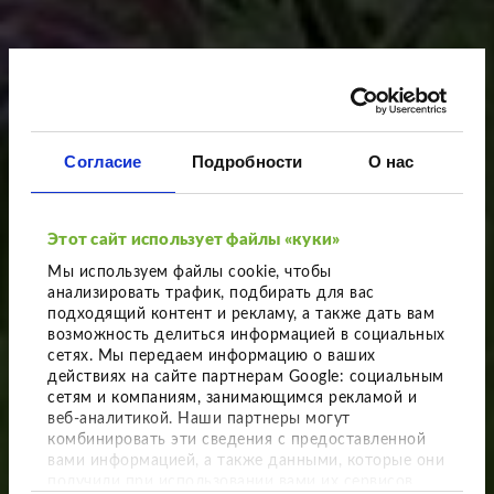
Согласие
Подробности
О нас
Этот сайт использует файлы «куки»
Мы используем файлы cookie, чтобы
анализировать трафик, подбирать для вас
подходящий контент и рекламу, а также дать вам
возможность делиться информацией в социальных
сетях. Мы передаем информацию о ваших
действиях на сайте партнерам Google: социальным
сетям и компаниям, занимающимся рекламой и
Разнообразная основа
веб-аналитикой. Наши партнеры могут
комбинировать эти сведения с предоставленной
Почвопокровные растения, многолетники и
вами информацией, а также данными, которые они
злаки
получили при использовании вами их сервисов.