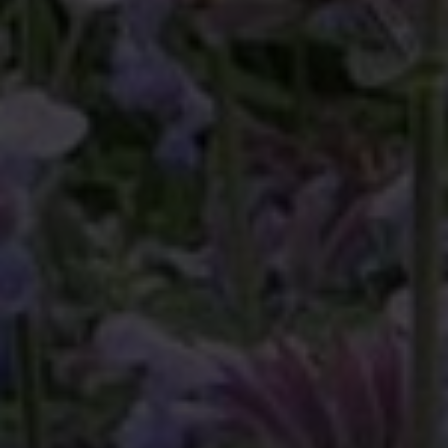
Klimabäume
Предприятие
Дерево-Конфигуратор
Частные клиенты
Референции
Контакт
Наш сайт для частных
клиентов:
Das Angebot dieser Seite richtet sich an
Geschäftskunden. Bitte beachten Sie
daher das Sortiment unserer Marke VON
FALKENHAYN.