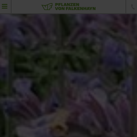
Программа поставки
солитерные растения
зонтичные формы
Деревья
Солитерные деревья
Хвойные растения
Фигурные стрижки
Элементы живой изгороди
Кустарники и растения для изгороди
Почвопокровные, многолетники и травы