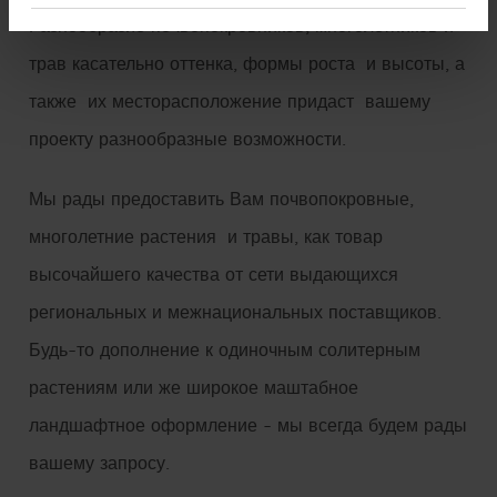
Разнообразие почвопокровников, многолетников и
трав касательно оттенка, формы роста и высоты, а
также их месторасположение придаст вашему
проекту разнообразные возможности.
Мы рады предоставить Вам почвопокровные,
многолетние растения и травы, как товар
высочайшего качества от сети выдающихся
региональных и межнациональных поставщиков.
Будь-то дополнение к одиночным солитерным
растениям или же широкое маштабное
ландшафтное оформление - мы всегда будем рады
вашему запросу.