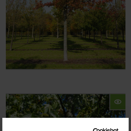
Klimabäume
Предприятие
Дерево-Конфигуратор
Частные клиенты
Референции
Контакт
Наш сайт для частных
клиентов:
Das Angebot dieser Seite richtet sich an
Geschäftskunden. Bitte beachten Sie
daher das Sortiment unserer Marke VON
FALKENHAYN.