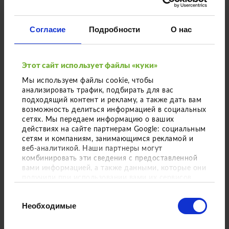
Einfach hier entlang
Согласие
Подробности
О нас
Этот сайт использует файлы «куки»
Мы используем файлы cookie, чтобы
анализировать трафик, подбирать для вас
подходящий контент и рекламу, а также дать вам
возможность делиться информацией в социальных
сетях. Мы передаем информацию о ваших
действиях на сайте партнерам Google: социальным
Солитерное дерево
сетям и компаниям, занимающимся рекламой и
веб-аналитикой. Наши партнеры могут
Liquidambar styraciflua
комбинировать эти сведения с предоставленной
вами информацией, а также данными, которые они
'Worplesdon'
получили при использовании вами их сервисов.
Выбор
Солитерное дерево с обхватом ствола
исходные данные
Необходимые
Политика конфиденциальности
согласия
60 - 70 см