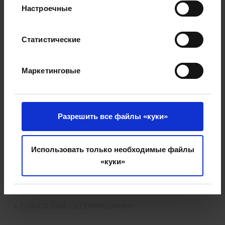
Настроечные
6 x раз пересаженное (землянной ком в
проволоке)
Ширина: 400-600 cm
Статистические
Высота: 700-900 cm
Обхват ствола: 60-70 cm
Маркетинговые
Диаметр кома: приблизительно 185 cm
Диаметр кома: приблизительно. 3,5 t
приблизительно. 24 лет
Разрешить все файлы «куки»
ЗАПРОСИТЬ ПРЕДЛОЖЕНИЕ
Использовать только необходимые файлы
«куки»
ВНЕСТИ В ЛИСТ ЗАМЕТОК
ZURÜCK ZUM LIEFERPROGRAMM