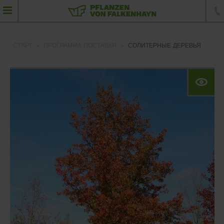
СТАРТ
ПРОГРАММА ПОСТАВКИ
СОЛИТЕРНЫЕ ДЕРЕВЬЯ
Программа поставки
солитерные растения
зонтичные формы
Деревья
Солитерные деревья
Хвойные растения
Фигурные стрижки
Элементы живой изгороди
Кустарники и растения для изгороди
Почвопокровные, многолетники и травы