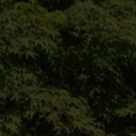
Klimabäume
Baumschule
Konfigurator
Privatkunden
Referenzen
Kontakt
Unsere Website für
Privatkunden:
Das Angebot dieser Seite richtet sich an
Geschäftskunden. Bitte beachten Sie
daher das Sortiment unserer Marke VON
FALKENHAYN.