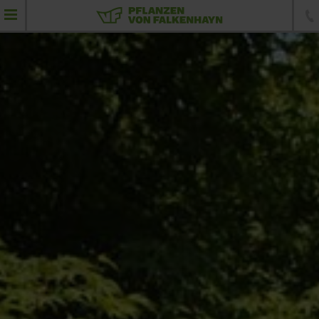
Lieferprogramm Großhandel
Solitärpflanzen
Schirmformen
Alleebäume
Solitärbäume
Nadelgehölze
Formgehölze
Heckenelemente
Sträucher und Heckenpflanzen
Bodendecker, Stauden und Gräser