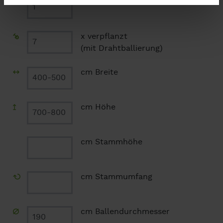
Anzahl
x verpflanzt
(mit Drahtballierung)
cm Breite
cm Höhe
cm Stammhöhe
cm Stammumfang
cm Ballendurchmesser