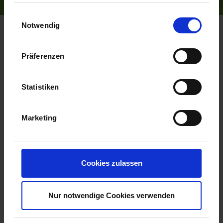
Einwilligungsauswahl
Impressum
Notwendig
Datenschutz
STARTSEITE
LIEFERPROGRAMM GROSSHANDEL
SOLITÄRPFLANZEN
Präferenzen
Statistiken
Angebot
Marketing
X
Entfernen
Solitärpflanze von
Cookies zulassen
Prunus serrulata 'Kanzan'
Nur notwendige Cookies verwenden
Japanische Nelkenkirsche