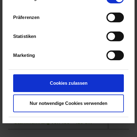
Stammumfang von 90 - 100 cm
Präferenzen
7 x verpflanzt (mit Drahtballierung)
Breite: 600-800 cm
Statistiken
Höhe: 900-1200 cm
Stammumfang: 90-100 cm
Marketing
Ballendurchmesser: ca. 250 cm
Gewicht: ca. 9 t
ca. 28 Jahre alt
Cookies zulassen
ANGEBOT ANFORDERN
AUF DIE MERKLISTE
Nur notwendige Cookies verwenden
Solitärbaum mit einem
Stammumfang von 100 - 120 cm