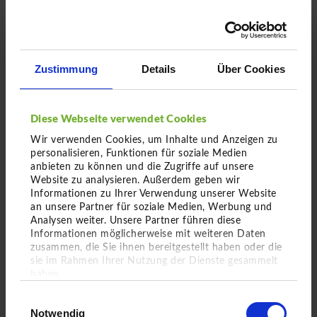
Einfach hier entlang
Zustimmung
Details
Über Cookies
Diese Webseite verwendet Cookies
Wir verwenden Cookies, um Inhalte und Anzeigen zu
personalisieren, Funktionen für soziale Medien
anbieten zu können und die Zugriffe auf unsere
Website zu analysieren. Außerdem geben wir
Informationen zu Ihrer Verwendung unserer Website
an unsere Partner für soziale Medien, Werbung und
Solitärbaum von
Analysen weiter. Unsere Partner führen diese
Gleditsia triacanthos
Informationen möglicherweise mit weiteren Daten
zusammen, die Sie ihnen bereitgestellt haben oder die
Lederhülsenbaum
sie im Rahmen Ihrer Nutzung der Dienste gesammelt
haben.
Einwilligungsauswahl
Impressum
Solitärbaum mit einem
Notwendig
Datenschutz