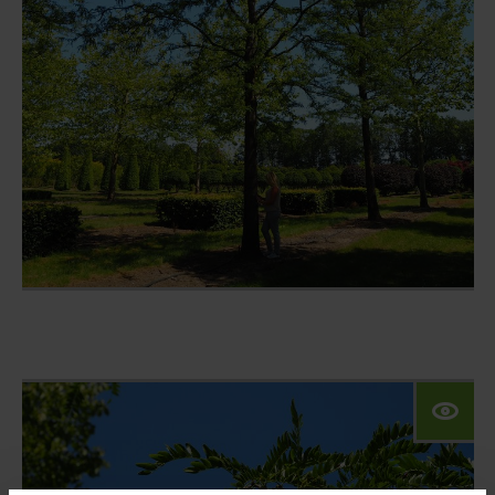
Klimabäume
Baumschule
Konfigurator
Privatkunden
Referenzen
Kontakt
Unsere Website für
Privatkunden:
Das Angebot dieser Seite richtet sich an
Geschäftskunden. Bitte beachten Sie
daher das Sortiment unserer Marke VON
FALKENHAYN.