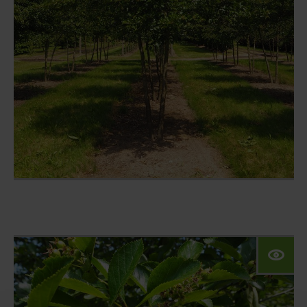
Klimabäume
Baumschule
Konfigurator
Privatkunden
Referenzen
Kontakt
Unsere Website für
Privatkunden:
Das Angebot dieser Seite richtet sich an
Geschäftskunden. Bitte beachten Sie
daher das Sortiment unserer Marke VON
FALKENHAYN.