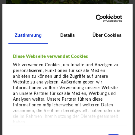
Einfach hier entlang
Zustimmung
Details
Über Cookies
Diese Webseite verwendet Cookies
Wir verwenden Cookies, um Inhalte und Anzeigen zu
personalisieren, Funktionen für soziale Medien
anbieten zu können und die Zugriffe auf unsere
Website zu analysieren. Außerdem geben wir
Informationen zu Ihrer Verwendung unserer Website
Solitär-Schirm von
an unsere Partner für soziale Medien, Werbung und
Crataegus prunifolia
Analysen weiter. Unsere Partner führen diese
Informationen möglicherweise mit weiteren Daten
Pflaumenblättriger Weißdorn
zusammen, die Sie ihnen bereitgestellt haben oder die
sie im Rahmen Ihrer Nutzung der Dienste gesammelt
haben.
Einwilligungsauswahl
Solitär-Schirm in einer Höhe von 400
Impressum