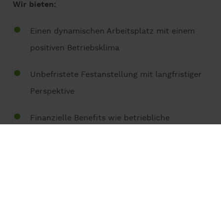
Wir bieten:
Einen dynamischen Arbeitsplatz mit einem
positiven Betriebsklima
Unbefristete Festanstellung mit langfristiger
Perspektive
Finanzielle Benefits wie betriebliche
Altersvorsorge, Weihnachtsgeld und
Urlaubsgeld
Integration in ein Team mit freundlichen und
erfahrenen Kollegen