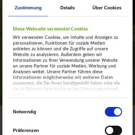
Zustimmung
Details
Über Cookies
Diese Webseite verwendet Cookies
Wir verwenden Cookies, um Inhalte und Anzeigen zu
personalisieren, Funktionen für soziale Medien
anbieten zu können und die Zugriffe auf unsere
Website zu analysieren. Außerdem geben wir
Informationen zu Ihrer Verwendung unserer Website
an unsere Partner für soziale Medien, Werbung und
Analysen weiter. Unsere Partner führen diese
Informationen möglicherweise mit weiteren Daten
zusammen, die Sie ihnen bereitgestellt haben oder die
sie im Rahmen Ihrer Nutzung der Dienste gesammelt
haben.
Einwilligungsauswahl
Impressum
Notwendig
Datenschutz
STARTSEITE
BAUMSCHULE
Präferenzen