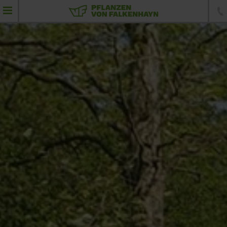
Lieferprogramm Großhandel
Klimabäume
Baumschule
Konfigurator
Privatkunden
Referenzen
Kontakt
Unsere Website für
Privatkunden: